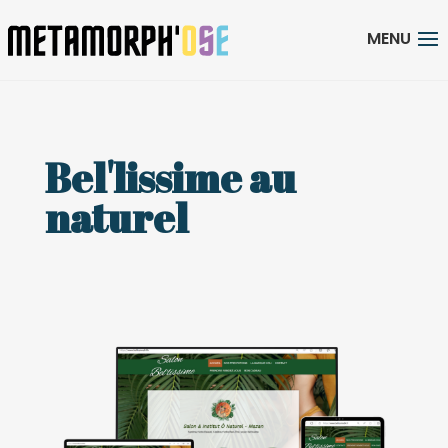
Bel'lissime au
naturel